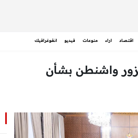
اقتصاد
اراء
منوعات
فيديو
انفوغرافيك
زور واشنطن بشأن
ا