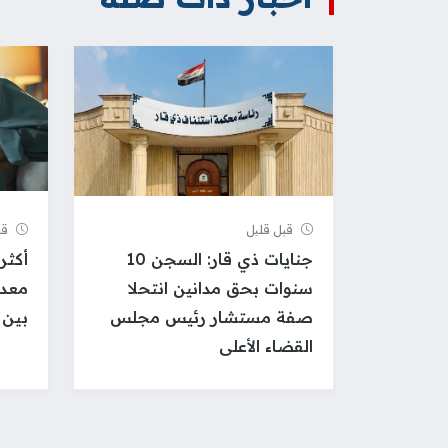
قبل قلیل
قب
جنايات ذي قار: السجن 10
أكثر
سنوات بحق مدانين انتحلا
معدل
صفة مستشار رئيس مجلس
بين 
القضاء الأعلى