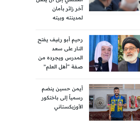
آخر زائر بأمان
لمدينته وبيته
رحيم أبو رغيف يفتح
النار على سعد
المدرس ويجرده من
صفة “أهل العلم”
أيمن حسين ينضم
رسمياً إلى باختكور
الأوزبكستاني