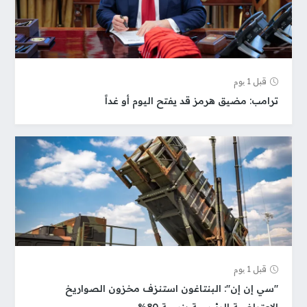
قبل 1 یوم
ترامب: مضيق هرمز قد يفتح اليوم أو غداً
قبل 1 یوم
"سي إن إن": البنتاغون استنزف مخزون الصواريخ