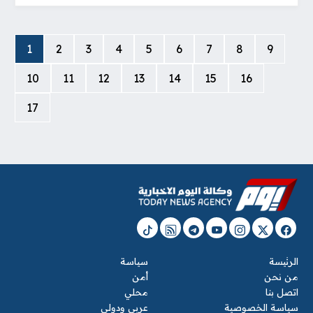
1
2
3
4
5
6
7
8
9
10
11
12
13
14
15
16
17
الرئيسة
سياسة
من نحن
أمن
اتصل بنا
محلي
سياسة الخصوصية
عربي ودولي