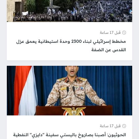
قبل 17 ساعة
مخطط إسرائيلي لبناء 2300 وحدة استيطانية يعمق عزل
القدس عن الضفة
قبل 17 ساعة
الحوثيون: أصبنا بصاروخ باليستي سفينة "دايزي" النفطية