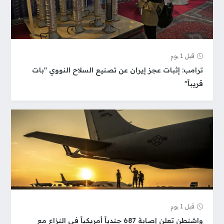
قبل 1 یوم
ترامب: إثبات عجز إيران عن تصنيع السلاح النووي "بات
قريباً"
قبل 1 یوم
واشنطن تعلن إصابة 687 جندياً أمريكياً في النزاع مع