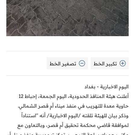
تكبير الخط
تصغير الخط
اليوم الاخبارية - بغداد
أعلنت هيئة المنافذ الحدودية، اليوم الجمعة، إحباط 12
حاوية معدة للتهريب في منفذ ميناء أم قصر الشمالي.
وذكر بيان للهيئة تلقته /اليوم الاخبارية/ أنه "استناداً
لموافقة قاضي محكمة تحقيق أم قصر، وبالتعاون مع
مكتب جمرك ساحة الترحيب، تمكنت مديرية منفذ ميناء أم