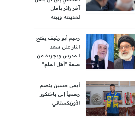
آخر زائر بأمان
لمدينته وبيته
رحيم أبو رغيف يفتح
النار على سعد
المدرس ويجرده من
صفة “أهل العلم”
أيمن حسين ينضم
رسمياً إلى باختكور
الأوزبكستاني