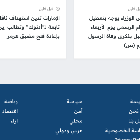
ل قلیل
قبل قلیل
 الوزراء يوجه بتعطيل
الإمارات تدين استهداف ناقل
ام الرسمي يوم الأربعاء
تابعة لـ”أدنوك” وتطالب إير
بل بذكرى وفاة الرسول
بإعادة فتح مضيق هرمز
رم (ص)
ئيسة
سياسة
رياضة
نحن
أمن
اقتصاد
 بنا
محلي
اراء
سة الخصوصية
عربي ودولي