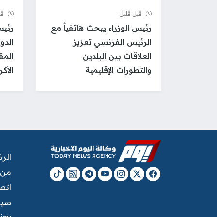
قبل قلیل
قب
رئيس الوزراء يبحث هاتفياً مع
رئيس
الرئيس الفرنسي تعزيز
الدو
العلاقات بين البلدين
المق
والتطورات الإقليمية
الأك
الر
من 
اتصل
سيا