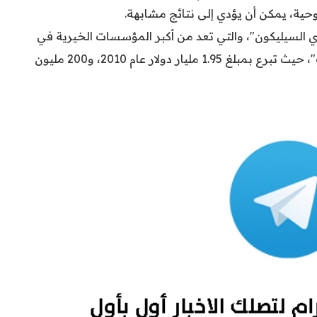
وحية، يمكن أن يؤدي إلى نتائج مشابهة.
السيليكون"، والتي تعد من أكبر المؤسسات الخيرية في
وادي السيليكون، وتلقى دعما كبيرا من "فيسبوك"، حيث تبرع بمبلغ 1.95 مليار دولار عام 2010، و200 مليون