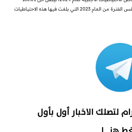
تريليون دينار، منخفضاً بنسبة 10.18% مقارنة بنفس الفترة من العام 2023 التي بلغت فيها هذه الاحتياطيات