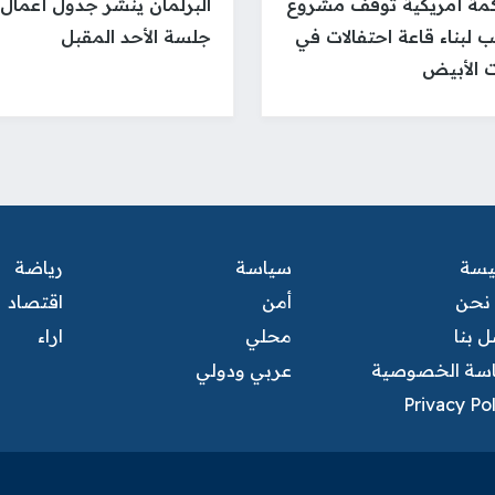
ة أمريكية توقف مشروع
البرلمان ينشر جدول أعمال
ب لبناء قاعة احتفالات في
جلسة الأحد المقبل
ت الأبيض
ئيسة
سياسة
رياضة
نحن
أمن
اقتصاد
 بنا
محلي
اراء
سة الخصوصية
عربي ودولي
Privacy Po