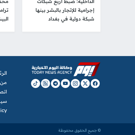
الداخلية: ضبط أربع شبكات
محكم
إجرامية للإتجار بالبشر بينها
ترام
شبكة دولية في بغداد
البي
الر
من 
اتصل
سيا
licy
© جميع الحقوق محفوظة