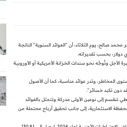
حمد صالح، يوم الثلاثاء، أن "العوائد السنوية" الناتجة
ي دولار، بحسب تقديراته.
 الأجل وتُوجَّه نحو سندات الخزانة الأمريكية أو الأوروبية
ى المخاطر، وتدر عوائد مناسبة، كما أن الأصول
د دون تكبد خسائر".
اطي تنقسم إلى نوعين الأولى مدركة وتتمثل بالفوائد
لمحفظة الاستثمارية، إلى جانب تحقيق أرباح محتملة من
وسبق للبنك المركزي العراقي أن كشف عن انخفاض الاحتياطيات الأجنبية لعام 2024، ليصل الى 130.81