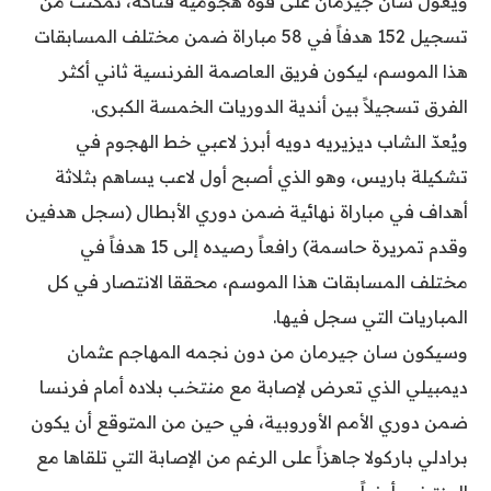
ويعوّل سان جيرمان على قوة هجومية فتّاكة، تمكّنت من
تسجيل 152 هدفاً في 58 مباراة ضمن مختلف المسابقات
هذا الموسم، ليكون فريق العاصمة الفرنسية ثاني أكثر
الفرق تسجيلاً بين أندية الدوريات الخمسة الكبرى.
ويُعدّ الشاب ديزيريه دويه أبرز لاعبي خط الهجوم في
تشكيلة باريس، وهو الذي أصبح أول لاعب يساهم بثلاثة
أهداف في مباراة نهائية ضمن دوري الأبطال (سجل هدفين
وقدم تمريرة حاسمة) رافعاً رصيده إلى 15 هدفاً في
مختلف المسابقات هذا الموسم، محققا الانتصار في كل
المباريات التي سجل فيها.
وسيكون سان جيرمان من دون نجمه المهاجم عثمان
ديمبيلي الذي تعرض لإصابة مع منتخب بلاده أمام فرنسا
ضمن دوري الأمم الأوروبية، في حين من المتوقع أن يكون
برادلي باركولا جاهزاً على الرغم من الإصابة التي تلقاها مع