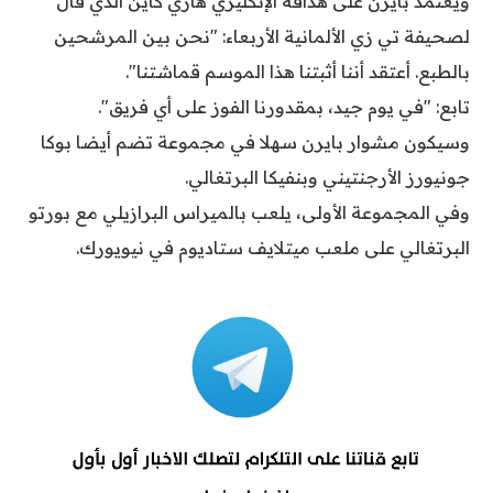
ويعتمد بايرن على هدافه الإنكليزي هاري كاين الذي قال
لصحيفة تي زي الألمانية الأربعاء: "نحن بين المرشحين
بالطبع. أعتقد أننا أثبتنا هذا الموسم قماشتنا".
تابع: "في يوم جيد، بمقدورنا الفوز على أي فريق".
وسيكون مشوار بايرن سهلا في مجموعة تضم أيضا بوكا
جونيورز الأرجنتيني وبنفيكا البرتغالي.
وفي المجموعة الأولى، يلعب بالميراس البرازيلي مع بورتو
البرتغالي على ملعب ميتلايف ستاديوم في نيويورك.