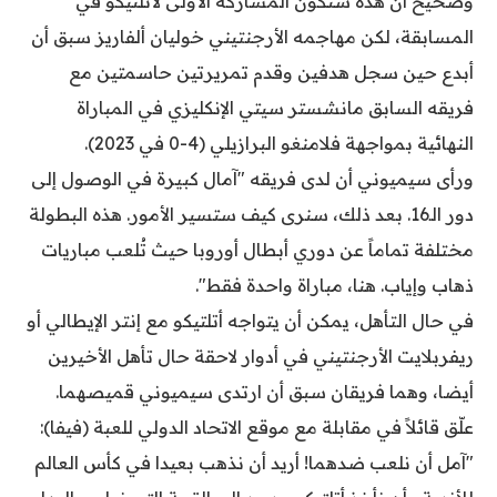
وصحيحٌ أن هذه ستكون المشاركة الأولى لأتلتيكو في
المسابقة، لكن مهاجمه الأرجنتيني خوليان ألفاريز سبق أن
أبدع حين سجل هدفين وقدم تمريرتين حاسمتين مع
فريقه السابق مانشستر سيتي الإنكليزي في المباراة
النهائية بمواجهة فلامنغو البرازيلي (4-0 في 2023).
ورأى سيميوني أن لدى فريقه "آمال كبيرة في الوصول إلى
دور الـ16. بعد ذلك، سنرى كيف ستسير الأمور. هذه البطولة
مختلفة تماماً عن دوري أبطال أوروبا حيث تُلعب مباريات
ذهاب وإياب. هنا، مباراة واحدة فقط".
في حال التأهل، يمكن أن يتواجه أتلتيكو مع إنتر الإيطالي أو
ريفربلايت الأرجنتيني في أدوار لاحقة حال تأهل الأخيرين
أيضا، وهما فريقان سبق أن ارتدى سيميوني قميصهما.
علّق قائلاً في مقابلة مع موقع الاتحاد الدولي للعبة (فيفا):
"آمل أن نلعب ضدهما! أريد أن نذهب بعيدا في كأس العالم