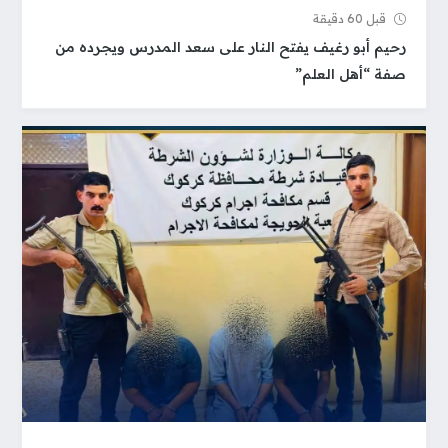
قبل 60 دقيقة
رحيم أبو رغيف يفتح النار على سعد المدرس ويجرده من
صفة “أهل العلم”