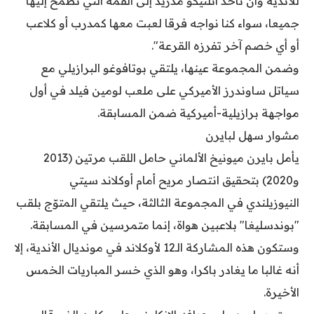
للأندية وأن نأخذ أتلتيكو مدريد إلى القمة التي نطمح إليها
جميعا، سواء كنا نواجه فرقا لعبت معها كمدرب أو كلاعب
أو أي خصم آخر تفرزه القرعة".
وضمن المجموعة عينها، يلتقي بوتافوغو البرازيلي مع
سياتل ساوندرز الأميركي على ملعب لومين فيلد في أول
مواجهة برازيلية-أميركية ضمن المسابقة.
مشوار سهل لبايرن
يأمل بايرن ميونيخ الألماني حامل اللقب مرتين (2013
و2020) بتحقيق انتصار مريح أمام أوكلاند سيتي
النيوزيلندي في المجموعة الثالثة، حيث يلتقي المتوّج بلقب
"بوندسليغا" بلاعبين هواة، إنما متمرسين في المسابقة.
وستكون هذه المشاركة الـ12 لأوكلاند في مونديال الأندية، إلا
أنه غالبا ما يغادر باكرا، وهو الذي خسر المباريات الخمس
الأخيرة.