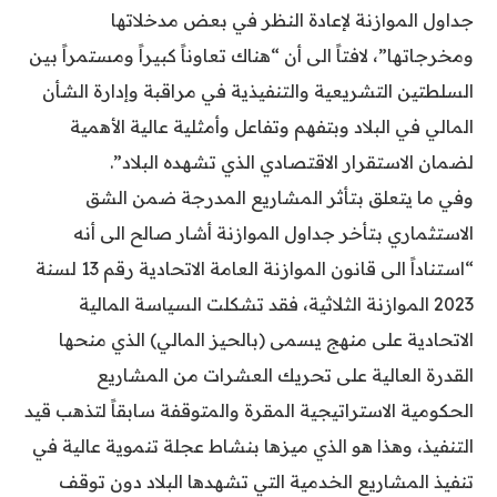
جداول الموازنة لإعادة النظر في بعض مدخلاتها
ومخرجاتها”، لافتاً الى أن “هناك تعاوناً كبيراً ومستمراً بين
السلطتين التشريعية والتنفيذية في مراقبة وإدارة الشأن
المالي في البلاد وبتفهم وتفاعل وأمثلية عالية الأهمية
لضمان الاستقرار الاقتصادي الذي تشهده البلاد”.
وفي ما يتعلق بتأثر المشاريع المدرجة ضمن الشق
الاستثماري بتأخر جداول الموازنة أشار صالح الى أنه
“استناداً الى قانون الموازنة العامة الاتحادية رقم 13 لسنة
2023 الموازنة الثلاثية، فقد تشكلت السياسة المالية
الاتحادية على منهج يسمى (بالحيز المالي) الذي منحها
القدرة العالية على تحريك العشرات من المشاريع
الحكومية الاستراتيجية المقرة والمتوقفة سابقاً لتذهب قيد
التنفيذ، وهذا هو الذي ميزها بنشاط عجلة تنموية عالية في
تنفيذ المشاريع الخدمية التي تشهدها البلاد دون توقف