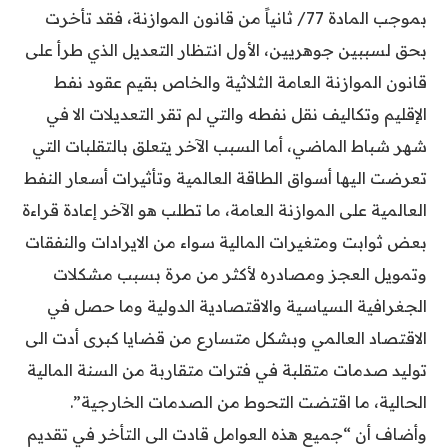
بموجب المادة 77/ ثانياً من قانون الموازنة، فقد تأخرت
بحق لسببين جوهريين، الأول انتظار التعديل الذي طرأ على
قانون الموازنة العامة الثلاثية والخاص بقيم عقود نفط
الإقليم وتكاليف نقل نفطه والتي لم تقر التعديلات الا في
شهر شباط الماضي، أما السبب الآخر يتعلق بالتقلبات التي
تعرضت اليها أسواق الطاقة العالمية وتأثيرات أسعار النفط
العالمية على الموازنة العامة، ما تطلب هو الآخر إعادة قراءة
بعض ثوابت ومتغيرات المالية سواء من الايرادات والنفقات
وتمويل العجز ومصادره لأكثر من مرة بسبب مشكلات
الجغرافية السياسية والاقتصادية الدولية وما حصل في
الاقتصاد العالمي وبشكل متسارع من قضايا كبرى أدت الى
توليد صدمات متقلبة في فترات متقاربة من السنة المالية
الحالية، ما اقتضت التحوط من الصدمات الخارجية”.
وأضاف أن “جميع هذه العوامل قادت الى التأخر في تقديم