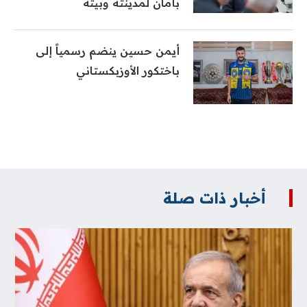
بأمان لمدينته وبيته
أيمن حسين ينضم رسمياً إلى
باختكور الأوزبكستاني
أخبار ذات صلة