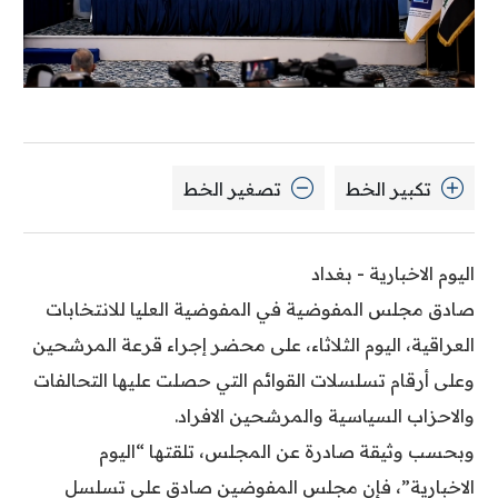
تكبير الخط
تصغير الخط
اليوم الاخبارية - بغداد
صادق مجلس المفوضية في المفوضية العليا للانتخابات
العراقية، اليوم الثلاثاء، على محضر إجراء قرعة المرشحين
وعلى أرقام تسلسلات القوائم التي حصلت عليها التحالفات
والاحزاب السياسية والمرشحين الافراد.
وبحسب وثيقة صادرة عن المجلس، تلقتها “اليوم
الاخبارية”، فإن مجلس المفوضين صادق على تسلسل