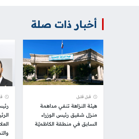
أخبار ذات صلة
قبل قلیل
قب
هيئة النزاهة تنفي مداهمة
رئيس
منزل شقيق رئيس الوزراء
الرئ
السابق في منطقة الكاظميَّة
العل
والت