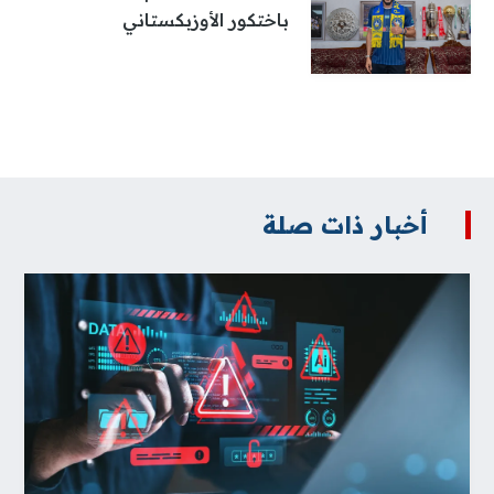
باختكور الأوزبكستاني
أخبار ذات صلة