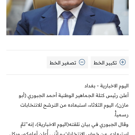
تكبير الخط
تصغير الخط
اليوم الاخبارية - بغداد
أعلن رئيس كتلة الجماهير الوطنية أحمد الجبوري (أبو
مازن)، اليوم الثلاثاء، استبعاده من الترشح للانتخابات
رسمياًُ.
وقال الجبوري في بيان تلقته(اليوم الاخبارية)، إنه"تمَّ
استبعادي من خوض الانتخابات،و إنَّني أُعلن أمامكم، وبكل