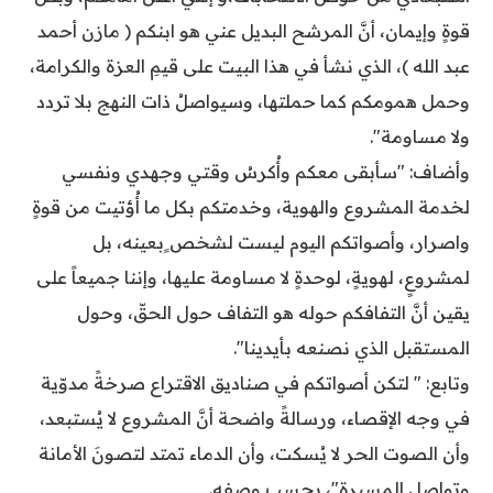
قوةٍ وإيمان، أنَّ المرشح البديل عني هو ابنكم ( مازن أحمد
عبد الله )، الذي نشأ في هذا البيت على قيمِ العزة والكرامة،
وحمل همومكم كما حملتها، وسيواصلُ ذات النهج بلا تردد
ولا مساومة".
وأضاف: "سأبقى معكم وأُكرسُ وقتي وجهدي ونفسي
لخدمة المشروع والهوية، وخدمتكم بكل ما أُؤتيت من قوةٍ
واصرار، وأصواتكم اليوم ليست لشخص ٍبعينه، بل
لمشروعٍ، لهويةٍ، لوحدةٍ لا مساومة عليها، وإننا جميعاً على
يقين أنَّ التفافكم حوله هو التفاف حول الحقّ، وحول
المستقبل الذي نصنعه بأيدينا".
وتابع: " لتكن أصواتكم في صناديق الاقتراع صرخةً مدوّية
في وجه الإقصاء، ورسالةً واضحة أنَّ المشروع لا يُستبعد،
وأن الصوت الحر لا يُسكت، وأن الدماء تمتد لتصونَ الأمانة
وتواصل المسيرة"، بحسب وصفه.