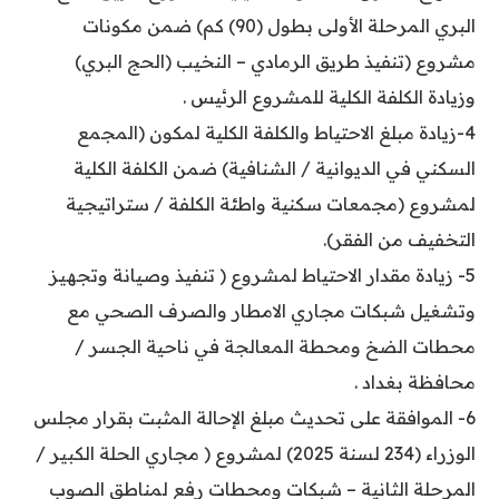
البري المرحلة الأولى بطول (90) كم) ضمن مكونات
مشروع (تنفيذ طريق الرمادي – النخيب (الحج البري)
وزيادة الكلفة الكلية للمشروع الرئيس .
4-زيادة مبلغ الاحتياط والكلفة الكلية لمكون (المجمع
السكني في الديوانية / الشنافية) ضمن الكلفة الكلية
لمشروع (مجمعات سكنية واطئة الكلفة / ستراتيجية
التخفيف من الفقر).
5- زيادة مقدار الاحتياط لمشروع ( تنفيذ وصيانة وتجهيز
وتشغيل شبكات مجاري الامطار والصرف الصحي مع
محطات الضخ ومحطة المعالجة في ناحية الجسر /
محافظة بغداد .
6- الموافقة على تحديث مبلغ الإحالة المثبت بقرار مجلس
الوزراء (234 لسنة 2025) لمشروع ( مجاري الحلة الكبير /
المرحلة الثانية – شبكات ومحطات رفع لمناطق الصوب