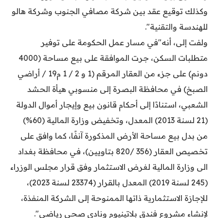
وكذلك توقيع عقد بين شركة مصافي الجنوب وشركة هالو
للهندسة والتقنية".
ولفت إلى، أنه"في مسار عمل الحكومة على توفير
متطلبات السكن، جرت الموافقة على بيع مساحة (4000
دونم) على جزء من العقار المرقم (1 و 2 / 1 م19 / أراضي
الصبخ) في محافظة البصرة إلى منسوبي هيأة الحشد
الشعبي، استنادًا إلى أحكام قانون بيع وإيجار أموال الدولة
(21 لسنة 2013) المعدل، وتخفيض وزارة المالية (60%)
من بدل بيع مساحة الأرض المذكورة آنفًا، كما وافق على
تخصيص العقار (356 /820 بتاويين)، في محافظة بغداد
الى وزارة المالية لغرض الاستثمار وفق قرار مجلس الوزراء
(245 لسنة 2019) المعدل بالقرار (23374 لسنة 2023)،
للإجازة الاستثمارية ذاتها الممنوحة إلى الشركة المنفذة،
لإنشاء مشروع فندق بلاتينيوم ونادي صحي رياضي".