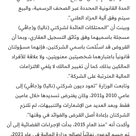
المدة القانونية المحددة عبر الصحف الرسمية، والبيع
سيتم وفق آلية المزاد العلني".
وبينت أن "الممتلكات العائدة لشركتي (ناليا) و(چاڤي)
مسجلة باسميهما وفق وثائق التسجيل العقاري، وبما أن
القروض قد استُلمت باسمي الشركتين، فإنهما مسؤولتان
قانونياً باعتبارهما شخصيتين معنويتين، ولا علاقة للأفراد
المالكين بذلك. كما أن تغيير المالك لا يلغي الالتزامات
المالية المترتبة على الشركة".
وتابعت الوزارة "تعود ديون شركتي (ناليا) و(چاڤي) إلى
عامي 2010 و2011، وكان يفترض تسديدها خلال عامين
فقط. وبعد العديد من الإشعارات والتنبيهات، لم تلتزم
الشركتان بإعادة أصل القرض والفوائد في وقتها".
وأكدت أنه "منذ العام 2015، بدأت الإجراءات القضائية إلى أن
تم حسم الدعوى نهائياً لصالح وزارة المالية في عام 2021،