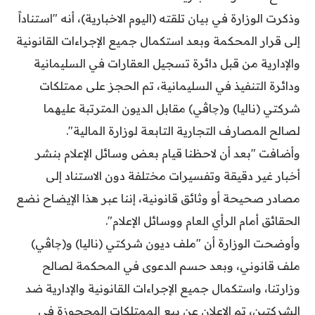
وذكرت الوزارة في بيان تلقته (اليوم الاخبارية)، أنه "استناداً
إلى قرار المحكمة وبعد استكمال جميع الإجراءات القانونية
والإدارية من قبل دائرة تسجيل العقارات في السليمانية
ودائرة التنفيذ في السليمانية، تم الحجز على ممتلكات
شركتي (ناليا) و(چاڤي) مقابل الديون المترتبة عليهما
لصالح المصارف التجارية التابعة لوزارة المالية".
وأضافت "بعد أن لاحظنا قيام بعض وسائل الإعلام بنشر
أخبار غير دقيقة وتفسيرات مختلفة دون الاستناد إلى
مصادر صحيحة أو وثائق قانونية، إننا عبر هذا الإيضاح نضع
الحقائق أمام الرأي العام ووسائل الإعلام".
وأوضحت الوزارة أن "ملف ديون شركتي (ناليا) و(چاڤي)
ملف قانوني، وبعد حسم الدعوى في المحكمة لصالح
وزارتنا، واستكمال جميع الإجراءات القانونية والإدارية ضد
الشركتين، تم الإعلان عن بيع الممتلكات المحجوزة في