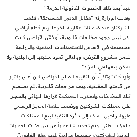
لتبدأ بعد ذلك الخطوات القانونية اللازمة".
وقالت الوزارة إنه "مقابل الديون المستحقة، قدّمت
الشركتان عدة ضمانات عقارية، آخرها أربع قطع أراضي،
لكن تبين وجود مخالفات قانونية، أولاً لأن الأراضي كانت
مخصصة في الأساس للاستخدامات الخدمية والزراعية
ضمن مشروع القرض، وبالتالي تعود ملكيتها إلى البلدية ولا
يمكن بيعها في المزاد".
وأردفت "وثانياً، أن التقييم المالي للأراضي كان أعلى بكثير
من قيمتها الحقيقية. وبعد مراجعات قانونية، تم تصحيح
تلك المخالفات وأصدرت المحكمة قرارها النهائي بالحجز
على ممتلكات الشركتين ووضعت علامة الحجز الرسمي
عليها، وأُحيل الملف إلى دائرة التنفيذ لبيع الممتلكات
بالمزاد العلني. وتم تحديد 60 عقاراً من بين مئات العقارات
العائدة للشركتين، جميعها صالحة للبيع وفق القانون".