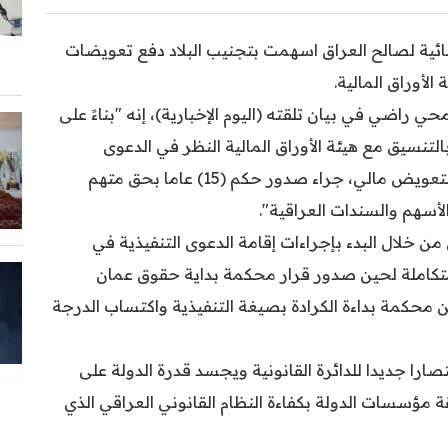
ضائية لصالح العراق اسهمت بتجنيب البلاد دفع تعويضات
لأوراق المالية.
حي راضي في بيان تلقته (اليوم الإخبارية)، إنه "بناءً على
التنسيق مع هيئة الأوراق المالية النظر في الدعوى
القضائية المقامة أمام القضاء الأردني، للمطالبة بتعويض مالي، جراء صدور حكم (15) عاما بحق متهم
لأسهم والسندات العراقية".
من خلال البدء بإجراءات إقامة الدعوى التنفيذية في
 متكاملة لحين صدور قرار محكمة بداية حقوق عمان
ن محكمة بداءة الكرادة بصيغة التنفيذية واكتساب الدرجة
تصارا جديدا للدائرة القانونية ويجسد قدرة الدولة على
ة مؤسسات الدولة بكفاءة النظام القانوني العراقي الذي