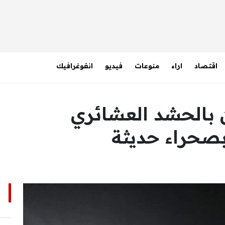
اقتصاد
اراء
منوعات
فيديو
انفوغرافيك
 بالحشد العشائري
بصحراء حديثة
ا