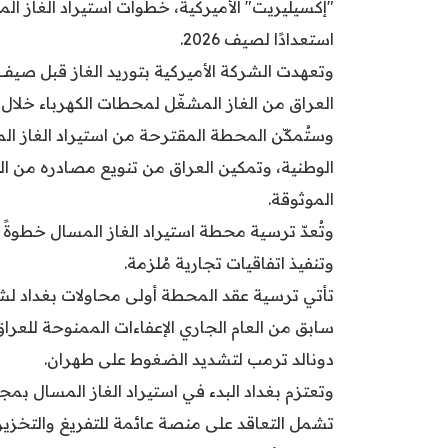
"إكسيليريت" الأميركية، خطوات استيراد الغاز ‏ال
استعدادًا لصيف 2026.‏
العراق من الغاز المشغّل لمحطات الكهرباء خلال ‏أ
وستُمكّن المحطة المقترحة من استيراد الغاز الم
الوطنية، وتمكين العراق من تنويع مصادره من ال
الموثوقة.
وتُعدّ ترسية محطة استيراد الغاز المسال خطوةً
وتنفيذ اتفاقيات تجارية مُلزمة.
تأتي ترسية عقد المحطة أولى محاولات بغداد لشرا
سابق من العام الجاري الإعفاءات الممنوحة للعرا
دونالد ترمب لتشديد الضغوط على طهران.
وتعتزم بغداد البدء في استيراد الغاز المسال بمجر