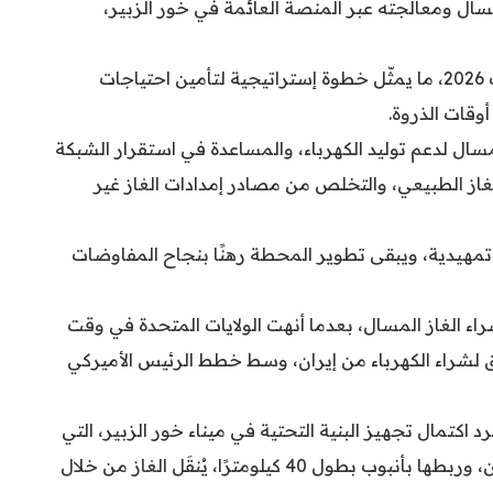
مسال ومعالجته عبر المنصة العائمة في خور الزبير،
وتعهدت الشركة الأميركية بتوريد الغاز قبل صيف 2026، ما يمثّل خطوة ‏إستراتيجية لتأمين احتياجات
وقات الذروة.‏
سال لدعم توليد الكهرباء، والمساعدة في استقرار الشبكة
غاز الطبيعي، والتخلص من مصادر إمدادات الغاز غير
 تمهيدية، ويبقى تطوير المحطة رهنًا بنجاح المفاوضات
ء الغاز المسال، بعدما أنهت الولايات المتحدة في وقت
ق لشراء الكهرباء من إيران، وسط خطط الرئيس الأميركي
د اكتمال تجهيز البنية التحتية في ميناء خور الزبير، التي
تشمل التعاقد على منصة عائمة للتفريغ والتخزين، وربطها بأنبوب بطول 40 كيلومترًا، يُنقَل الغاز من خلال