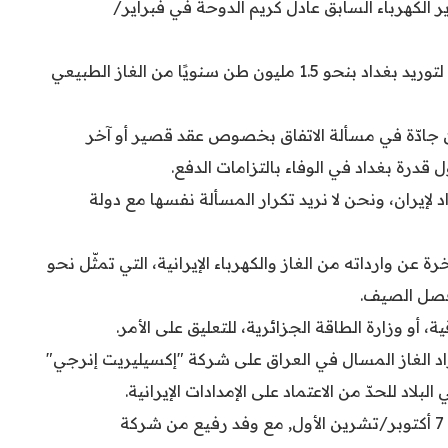
ما زار وزير الكهرباء السابق عادل كريم الدوحة في فبراير/
وتضمَّن الاتفاق المبدئي استعداد الجانب القطري لتوريد بغداد بنحو 1.5 مليون طن سنويًا من الغاز الطبيعي
ن جادّة في مسألة الاتفاق بخصوص عقد قصير أو آخر
رة بغداد في الوفاء بالتزامات الدفع.
 لإيران، ونحن لا نريد تكرار المسألة نفسها مع دولة
مستحقات متأخرة عن وارداته من الغاز والكهرباء الإيرانية، التي تمثّل نحو
، أو وزارة الطاقة الجزائرية، للتعليق على الأمر.
د الغاز المسال في العراق على شركة "إكسيليريت إنرجي"
وبحث وزير الكهرباء زياد علي فاضل, اليوم الثلاثاء 7 أكتوبر/تشرين الأول, مع ‏وفد رفيع من شركة