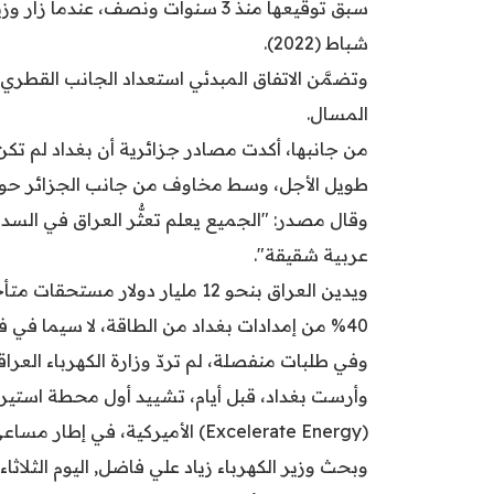
سبق توقيعها منذ 3 سنوات ونصف، عند
شباط (2022).
المسال.
من جانبها، أكدت مصادر جزائرية أن بغداد لم تك
طويل الأجل، وسط مخاوف من جانب الجزائر حول قد
وقال مصدر: "الجميع يعلم تعثُّر العراق في السداد
عربية شقيقة".
ويدين العراق بنحو 12 مليار دولار 
40% من إمدادات بغداد من الطاقة، لا سيما في فصل الصيف.
وفي طلبات منفصلة، لم تردّ وزارة الكهرباء العراقية
وأرست بغداد، قبل أيام، تشييد أول محطة استيرا
(Excelerate Energy) الأميركية، في إطار مساعي البلاد للحدّ من الاعتماد على الإمدادات الإيرانية.