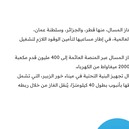
ددت 4 دول لاستيراد الغاز المسال، منها قطر، والجزائر، وسلطنة عمان،
عالمية، في إطار مساعيها لتأمين الوقود اللازم لتشغيل
ومن المتوقع أن يبلغ حجم واردات العراق من الغاز المسال عبر المنصة العائمة إلى 400 مليون قدم مكعبة
ل تجهيز البنية التحتية في ميناء خور الزبير، التي تشمل
التعاقد على منصة عائمة للتفريغ والتخزين، وربطها بأنبوب بطول 40 كيلومترًا، يُنقل الغاز من خلال ربطه