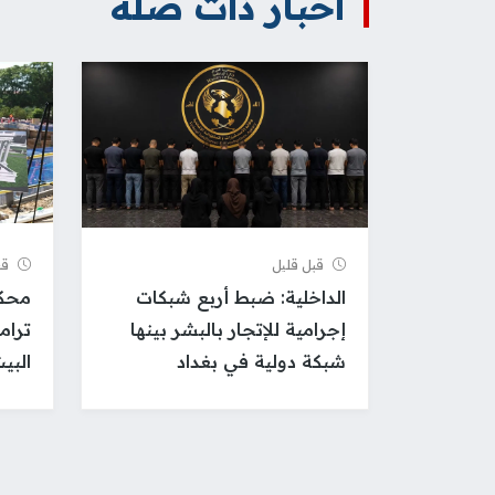
أخبار ذات صلة
قبل قلیل
قب
الداخلية: ضبط أربع شبكات
محكم
إجرامية للإتجار بالبشر بينها
ترام
شبكة دولية في بغداد
البي