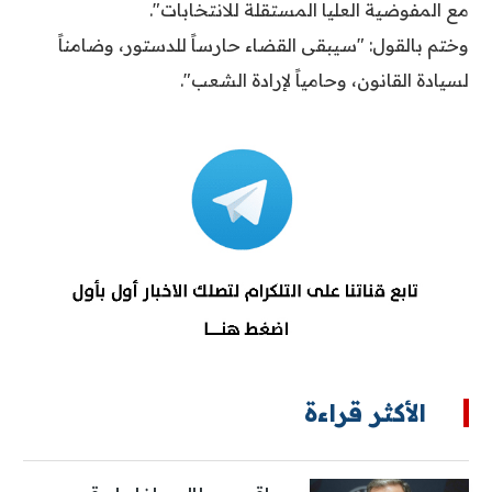
مع المفوضية العليا المستقلة للانتخابات".
وختم بالقول: "سيبقى القضاء حارساً للدستور، وضامناً
لسيادة القانون، وحامياً لإرادة الشعب".
الأكثر قراءة