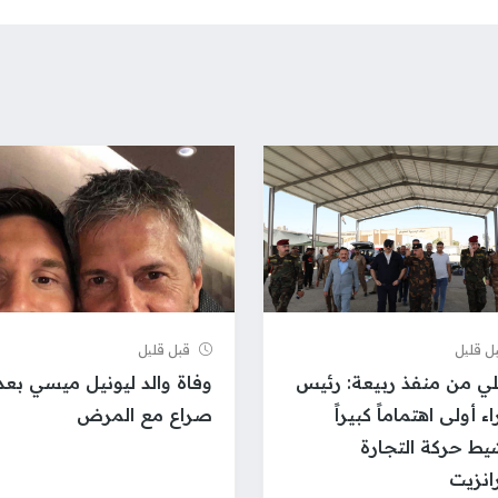
ل قلیل
قبل قلیل
ئلي من منفذ ربيعة: رئيس
وفاة والد ليونيل ميسي بعد
اء أولى اهتماماً كبيراً
صراع مع المرض
يط حركة التجارة
رانزيت