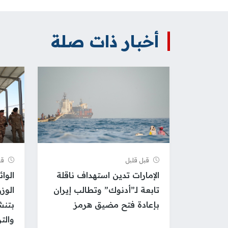
أخبار ذات صلة
قبل قلیل
قب
الإمارات تدين استهداف ناقلة
الوا
تابعة لـ”أدنوك” وتطالب إيران
الوزر
بإعادة فتح مضيق هرمز
بتنش
والت