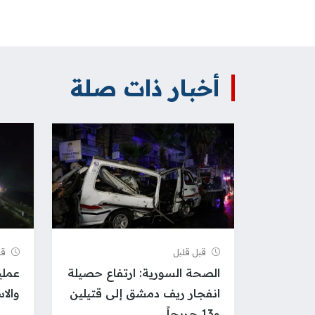
أخبار ذات صلة
قبل قلیل
قب
الصحة السورية: ارتفاع حصيلة
عملي
انفجار ريف دمشق إلى قتيلين
والا
و13 جريحاً