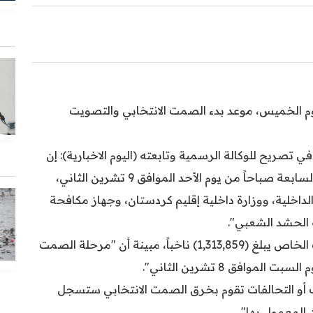
يوم الخميس، موعد بدء الصمت الانتخابي والتصويت
 تصريح للوكالة الرسمية وتابعته (اليوم الاخبارية): إن
"التصويت الخاص للانتخابات سيبدأ عند الساعة السابعة صباحاً من يوم الأحد الموافق 9 تشرين الثاني،
داخلية، ووزارة داخلية إقليم كردستان، وجهاز مكافحة
ة الحشد الشعبي".
وأضافت أن "عدد الناخبين المشمولين بالتصويت الخاص يبلغ (1,313,859) ناخباً، مبينة أن "مرحلة الصمت
وافق 8 تشرين الثاني".
ب أو التحالفات تقوم بخرق الصمت الانتخابي ستسجل
 المعمول بها".