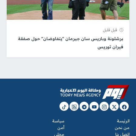
قبل قلیل
برشلونة وباريس سان جيرمان "يتفاوضان" حول صفقة
فيران توريس
الرئيسة
سياسة
من نحن
أمن
اتصل بنا
محلي