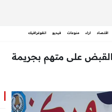
اقتصاد
اراء
منوعات
فيديو
انفوغرافيك
لقبض على متهم بجريمة
ا