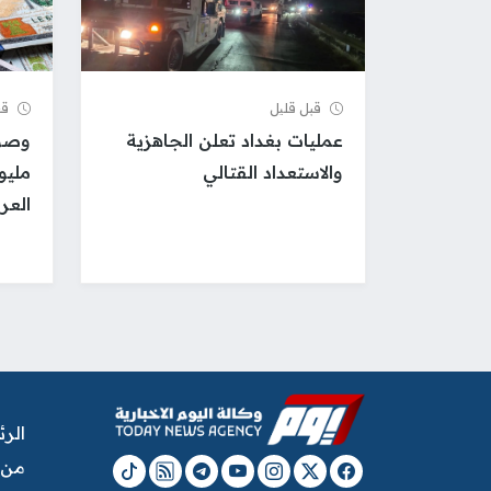
قبل قلیل
قب
عمليات بغداد تعلن الجاهزية
والاستعداد القتالي
مليو
العر
الر
من 