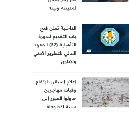
لمدينته وبيته
الداخلية تعلن فتح
باب التقديم للدورة
التأهيلية (32) المعهد
العالي للتطوير الأمني
والإداري
إعلام إسباني: ارتفاع
وفيات مهاجرين
حاولوا العبور إلى
سبتة لـ57 وفاة