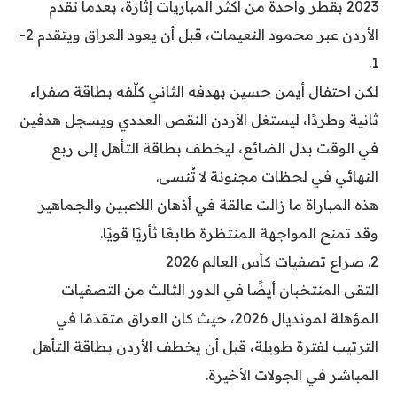
2023 بقطر واحدة من أكثر المباريات إثارة، بعدما تقدم
الأردن عبر محمود النعيمات، قبل أن يعود العراق ويتقدم 2-
1.
لكن احتفال أيمن حسين بهدفه الثاني كلّفه بطاقة صفراء
ثانية وطردًا، ليستغل الأردن النقص العددي ويسجل هدفين
في الوقت بدل الضائع، ليخطف بطاقة التأهل إلى ربع
النهائي في لحظات مجنونة لا تُنسى.
هذه المباراة ما زالت عالقة في أذهان اللاعبين والجماهير
وقد تمنح المواجهة المنتظرة طابعًا ثأريًا قويًا.
2. صراع تصفيات كأس العالم 2026
التقى المنتخبان أيضًا في الدور الثالث من التصفيات
المؤهلة لمونديال 2026، حيث كان العراق متقدمًا في
الترتيب لفترة طويلة، قبل أن يخطف الأردن بطاقة التأهل
المباشر في الجولات الأخيرة.