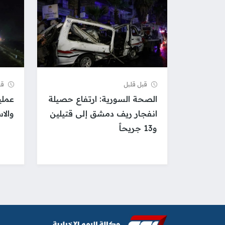
قبل قلیل
قب
الصحة السورية: ارتفاع حصيلة
عملي
انفجار ريف دمشق إلى قتيلين
والا
و13 جريحاً