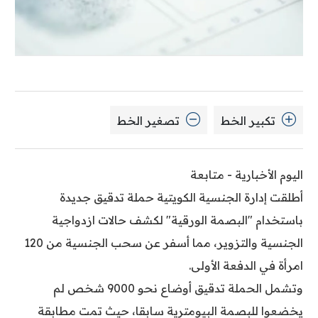
تكبير الخط
تصغير الخط
اليوم الأخبارية - متابعة
أطلقت إدارة الجنسية الكويتية حملة تدقيق جديدة
باستخدام "البصمة الورقية" لكشف حالات ازدواجية
الجنسية والتزوير، مما أسفر عن سحب الجنسية من 120
امرأة في الدفعة الأولى.
وتشمل الحملة تدقيق أوضاع نحو 9000 شخص لم
يخضعوا للبصمة البيومترية سابقا، حيث تمت مطابقة