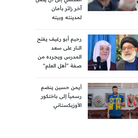
آخر زائر بأمان
لمدينته وبيته
رحيم أبو رغيف يفتح
النار على سعد
المدرس ويجرده من
صفة “أهل العلم”
أيمن حسين ينضم
رسمياً إلى باختكور
الأوزبكستاني