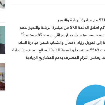
.
وذكر المصرف، في بيان تلقته (اليوم الاخبارية ): "تم اطلاق الدفعة الـ57 من مبادرة الريادة والتميز لدعم
فيداً".
ية إلى تمويل روّاد الأعمال والشباب ضمن مبادرة البنك
المركزي العراقي، حيث أن عدد القيود الممولة بلغت 5549 مستفيداً و القيمة الكلية للمبالغ الممنوحة لغاية
يار دينار عراقي، مما يعكس التزام المصرف بدعم المشاريع الريادية