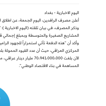
اليوم الاخبارية - بغداد
أعلن مصرف الرافدين، اليوم الجمعة، عن اطلاق الـ57 من مبادرة الريادة والتميز
المشاريع الصغيرة والمتوسطة وبمبلغ إجمالي قدره ١،٠٠٠،٠٠٠،٠٠٠ مليار دينار عراقي وبعدد 83 مست
وأكد أن "هذه الدفعة تأتي استمراراً للجهود الرام
الآن بلغت 70،941،000،000 مل
المساهمة في بناء الاقتصاد الوطني".