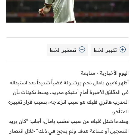
تكبير الخط
تصغير الخط
اليوم الأخبارية - متابعة
أظهر لامين يامال نجم برشلونة غضباً شديداً بعد استبداله
في الدقائق الأخيرة أمام أتلتيكو مدريد، وسط تكهنات بأن
المدرب هانزي فليك هو سبب انزعاجه، بسبب قرار تغييره
المتأخر.
وعندما سُئل فليك عن سبب غضب يامال، أجاب: "كان يريد
التسجيل أو صناعة هدف ولم ينجح في ذلك" خلال انتصار