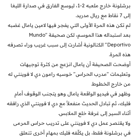
برشلونة خارج ملعبه 2-1، ليوسع الفارق في صدارة الليغا
إلى 7 نقاط مع ريال مدريد.
لم تكن هذه المرة الأولى التي يفجر فيها لامين يامال غضبه
بعد استبداله هذا الموسم، لكن صحيفة "Mundo
Deportivo" الكتالونية أشارت إلى سبب غريب وراء تصرفه
هذه المرة.
أوضحت الصحيفة أن يامال انزعج من كثرة توجيهات
وتعليمات "مدرب الحراس" خوسيه رامون دي لا فوينتي له
من خارج الخطوط.
وظهر في فيديو الواقعة يامال وهو يتجنب الوقوف أمام
فليك، ثم تبادل الحديث منفعلاً مع دي لا فوينتي الذي رافقه
أثناء السير إلى غرفة خلع الملابس.
ولا يقتصر عمل دي لا فوينتي على تدريب حراس المرمى
في برشلونة فقط، بل يكلّفه فليك بمهام أخرى تتعلق