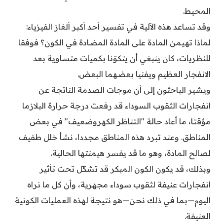
المحيط.
وقد تساعد هذه الآلية في تفسير أحد أكبر ألغاز الفيزياء:
لماذا تهيمن المادة على المادة المضادة في الكون؟ فوفقا
للنظريات، كان ينبغي أن يتكوّنا بكميات متساوية بعد
الانفجار العظيم ويفنيا بعضهما البعض.
ويشير الباحثون إلى أن موجات الصدمة الناتجة عن
انفجارات الثقوب السوداء قد رفعت درجة حرارة البلازما
مؤقتا، ما أعاد حالة "التناظر الكهروضعيف" في بعض
المناطق. وعند تبرد هذه المناطق مجددا، نشأ خلل طفيف
لصالح المادة، وهو ما قد يفسر هيمنتها الحالية.
وبذلك، قد يكون الكون المبكر قد تشكّل تحت تأثير
انفجارات عنيفة لثقوب سوداء مجهرية، وأن كل ما نراه
اليوم—بما في ذلك نحن—هو نتيجة لهذه العمليات الكونية
العنيفة.