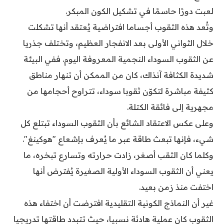
لعبت دورًا حاسمًا في تشكيل الكون المبكر.
وتُعد هذه الثقوب أجساما افتراضية يُعتقد أنها تشكلت
خلال الثواني الأولى بعد الانفجار العظيم، وتختلف جذريا
عن الثقوب السوداء النجمية المعروفة اليوم. ففي البيئة
شديدة الكثافة آنذاك، كان من الممكن أن تنهار مناطق
كثيفة مباشرة لتكوّن ثقوبا سوداء، تتراوح أحجامها من
مجهرية إلى فائقة الكتلة.
وعلى عكس الاعتقاد الشائع بأن الثقوب السوداء تبتلع كل
شيء، فإنها تبعث طاقة عبر ما يُعرف بإشعاع "هوكينغ".
وكلما كان الثقب أصغر، زادت حرارته وتسارع تبخره، ما
يعني أن الثقوب السوداء الأولية الصغيرة يُفترض أنها
اختفت منذ زمن بعيد.
غير أن النماذج الكونية التقليدية افترضت أن اختفاء هذه
الثقوب كان عملية هادئة نسبيا، حيث تتبدد طاقتها تدريجيا