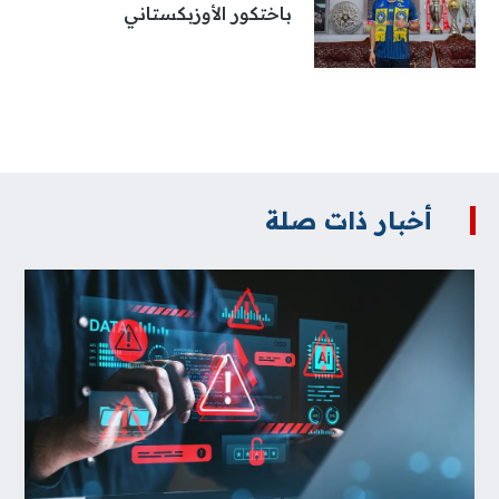
باختكور الأوزبكستاني
أخبار ذات صلة