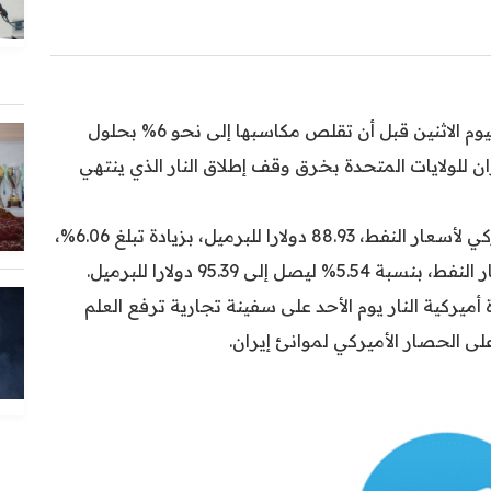
قفزت أسعار النفط الخام الأميركي بنسبة 7.5% اليوم الاثنين قبل أن تقلص مكاسبها إلى نحو 6% بحلول
ام إيران للولايات المتحدة بخرق وقف إطلاق النار الذي ينتهي
وسجل خام غرب تكساس الوسيط، المعيار الأميركي لأسعار النفط، 88.93 دولارا للبرميل، بزيادة تبلغ 6.06%،
لى 95.39 دولارا للبرميل.
أميركية النار يوم الأحد على سفينة تجارية ترفع العلم
على الحصار الأميركي لموانئ إيران.