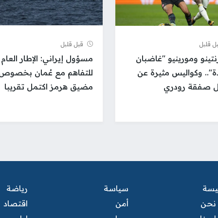
ل قلیل
قبل قلیل
نتينو ومورينيو "غاضبان
مسؤول إيراني: الإطار العام
".. وكواليس مثيرة عن
للتفاهم مع عُمان بخصوص
 صفقة رودري
مضيق هرمز اكتمل تقريبا
ئيسة
سياسة
رياضة
نحن
أمن
اقتصاد