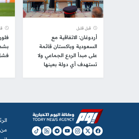
قبل قلیل
قب
أردوغان: الاتفاقية مع
فلور
السعودية وباكستان قائمة
بشدة
على مبدأ الردع الجماعي ولا
فشل
تستهدف أي دولة بعينها
الر
من 