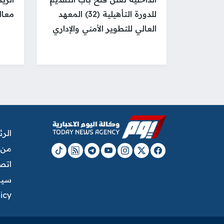
للدورة التأهيلية (32) المعهد
معال
العالي للتطوير الأمني والإداري
الر
من 
اتصل
سيا
licy