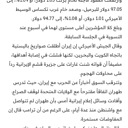
وارتفعت العقود الآجلة لخام برنت 1.05 دولار، أو 1.09%، إلى
97.05 دولار للبرميل، وصعد خام غرب تكساس الوسيط
الأميركي 1.01 دولار، أو 1.08%، إلى 94.77 دولار.
وبلغ كلا المؤشرين أعلى مستوى لهما في أسبوع عند
التسوية في الجلسة السابقة.
وقال الجيش الأميركي إن إيران أطلقت صواريخ باليستية
باتجاه الكويت والبحرين، لكنها فشلت في إصابة أهدافها،
مضيفاً أن قواته شنت غارات على جزيرة قشم الإيرانية رداً
على محاولات الهجوم.
وتترقب السوق أخباراً عن الحرب مع إيران، حيث تدرس
طهران اتفاقاً مقترحاً مع الولايات المتحدة لوقف الصراع.
وأفادت وسائل إعلام إيرانية أمس بأن طهران لم تتواصل
مع واشنطن منذ عدة أيام، على الرغم من أن ترامب قال إن
المفاوضات مستمرة.