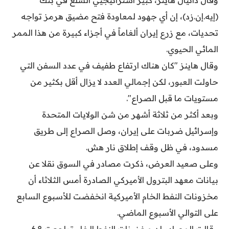
وقال دانيال هاينز، كبير استراتيجيي السلع في بنك
(إيه.إن.زد)، إن أي جهود لمعاودة فتح مضيق هرمز تواجه
تحديات، مع زرع إيران ألغاماً في أجزاء كبيرة من هذا الممر
المائي الحيوي.
وقال هاينز "كان هناك ارتفاع طفيف في عدد السفن التي
حاولت العبور، لكن إجمالي العدد لا يزال أقل بكثير من
مستويات ما قبل الصراع".
وبعد أكثر من ثلاثة أشهر من شن الولايات المتحدة
وإسرائيل ضربات على إيران، وصل الصراع إلى طريق
مسدود، في ظل وقف إطلاق نار هش.
وعلى صعيد العرض، ذكرت مصادر في السوق نقلا عن
بيانات معهد البترول الأميركي الصادرة أمس الثلاثاء أن
مخزونات النفط الخام الأميركية انخفضت للأسبوع السابع
على التوالي الأسبوع الماضي.