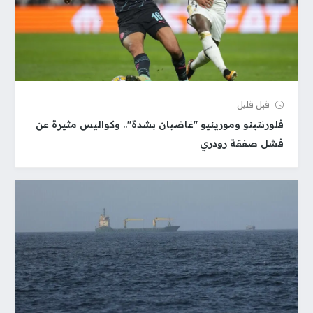
قبل قلیل
فلورنتينو ومورينيو "غاضبان بشدة".. وكواليس مثيرة عن
فشل صفقة رودري