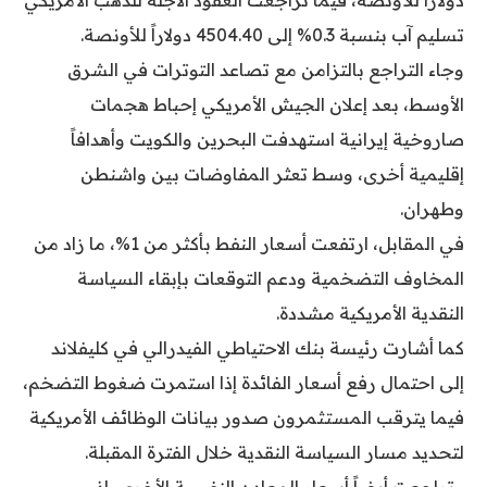
دولاراً للأونصة، فيما تراجعت العقود الآجلة للذهب الأمريكي
تسليم آب بنسبة 0.3% إلى 4504.40 دولاراً للأونصة.
وجاء التراجع بالتزامن مع تصاعد التوترات في الشرق
الأوسط، بعد إعلان الجيش الأمريكي إحباط هجمات
صاروخية إيرانية استهدفت البحرين والكويت وأهدافاً
إقليمية أخرى، وسط تعثر المفاوضات بين واشنطن
وطهران.
في المقابل، ارتفعت أسعار النفط بأكثر من 1%، ما زاد من
المخاوف التضخمية ودعم التوقعات بإبقاء السياسة
النقدية الأمريكية مشددة.
كما أشارت رئيسة بنك الاحتياطي الفيدرالي في كليفلاند
إلى احتمال رفع أسعار الفائدة إذا استمرت ضغوط التضخم،
فيما يترقب المستثمرون صدور بيانات الوظائف الأمريكية
لتحديد مسار السياسة النقدية خلال الفترة المقبلة.