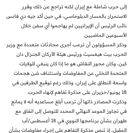
إلى حرب شاملة مع إيران لكنه تراجع عن ذلك وقرر
الاستمرار بالمسار الدبلوماسي، في حين أكد جيه دي فانس
نائب الرئيس أن الإيرانيين لم يهاجموا أي سفن خلال
الأسبوعين الماضيين.
وذكر المسؤولون أن ترمب أجرى محادثات متعددة مع وزير
الحرب بيت هيغسيث ورئيس هيئة الأركان الجنرال دان
كين، وكان محور النقاش هو ما إذا كان ينبغي للولايات
المتحدة التخلي عن المفاوضات واستئناف شن هجمات
واسعة النطاق على إيران، وذلك رغم توقيع الطرفين في
18 يونيو/حزيران على مذكرة تفاهم لإنهاء الحرب.
وذكرت المصادر ذاتها أن ترمب أبلغ مساعديه أنه لا يمانع
في تجاوز الموعد النهائي المحدد للتوصل إلى اتفاق مع
طهران بشأن برنامجها النووي في 18 أغسطس/آب
المقبل، إذ تنص مذكرة التفاهم على إجراء مفاوضات بشأن