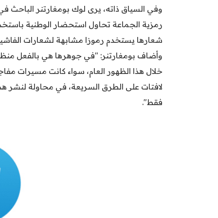
وفي السياق ذاته، يرى لوك بومغارتنر الباحث ف
رمزية الجماعة تحاول استحضار الوطنية باستخدام 
شعارها يستخدم رموزا مشابهة لشعارات الفاشية 
وأضاف بومغارتنر: "في جوهرها هي بالفعل منظم
خلال هذا الظهور العام، سواء كانت مسيرات مفاج
لافتات على الطرق السريعة، في محاولة لنشر هذه 
فقط".