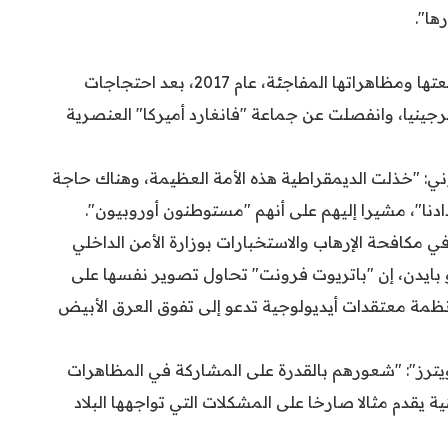
ها".
تشكلت "الجبهة الوطنية"، المعروفة بأزيائها وأقنعتها ومظاهراتها المفاجئة، عام 2017، بعد احتجاجات
رجينيا، وانفصلت عن جماعة "فانغارد أميركا" العنصرية
ني: "خذلت الديمقراطية هذه الأمة العظيمة، وهناك حاجة
ادنا"، مشيرا إليهم على أنهم "مستوطنون أوروبيون".
كافحة الإرهاب والاستخبارات بوزارة الأمن الداخلي
و بايدن، إن "باتريوت فرونت" تحاول تصوير نفسها على
أنظمة معتقدات أيديولوجية تدعو إلى تفوق العرق الأبيض
رز": "شعورهم بالقدرة على المشاركة في المظاهرات
ية يقدم مثالا صارخا على المشكلات التي تواجهها البلاد