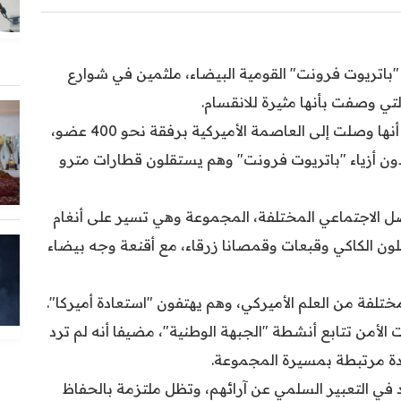
"باتريوت فرونت" القومية البيضاء، ملثمين في شوارع
لتي وصفت بأنها مثيرة للانقسام.
وأعلنت الجماعة على منصات التواصل الاجتماعي أنها وصلت إلى العاصمة الأميركية برفقة نحو 400 عضو،
ون أزياء "باتريوت فرونت" وهم يستقلون قطارات مترو
الاجتماعي المختلفة، المجموعة وهي تسير على أنغام
لون الكاكي وقبعات وقمصانا زرقاء، مع أقنعة وجه بيضاء
ختلفة من العلم الأميركي، وهم يهتفون "استعادة أميركا".
ن تتابع أنشطة "الجبهة الوطنية"، مضيفا أنه لم ترد
عدة مرتبطة بمسيرة المجموعة.
في التعبير السلمي عن آرائهم، وتظل ملتزمة بالحفاظ