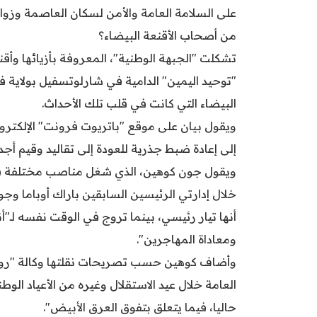
على السلامة العامة والأمن لسكان العاصمة وزوار
من أصحاب الأقنعة البيضاء؟
"توحيد اليمين" الدامية في شارلوتسفيل بولاية ف
البيضاء التي كانت في قلب تلك الأحداث.
ويقول بيان على موقع "باتريوت فرونت" الإلكترو
إلى إعادة ضبط جذرية للعودة إلى تقاليد وقيم أجد
ويقول جون كوهين، الذي شغل مناصب مختلفة في م
خلال إدارتي الرئيسين السابقين باراك أوباما وج
أنها تيار رئيسي، بينما تروج في الوقت نفسه لـ"
ومعاداة المهاجرين".
وأضاف كوهين حسب تصريحات نقلتها وكالة "رويت
العامة خلال عيد الاستقلال وغيره من الأعياد الوطن
حاليا، فيما يتعلق بتفوق العرق الأبيض".