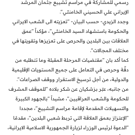
رسمي للمشاركة في مراسم تشييع جثمان المرشد
الإيراني علي الحسيني الخامنئي".
وجدد الزيدي- حسب البيان- "تعزيته الى الشعب الايراني
والحكومة باستشهاد السيد الخامنئي"، مؤكداً "عمق
العلاقات بين البلدين والحرص على تعزيزها وتقويتها في
مختلف المجالات".
كما أكد بان "مقتضيات المرحلة المقبلة وما تتطلبه من
دقّة وحرص في التعامل على جميع المستويات الإقليمية
والدولية، من أجل ترسيخ الاستقرار ووقف الصراعات".
من جانبه، عبّر بزشكيان عن شكر بلاده "للموقف المشرف
للحكومة والشعب العراقيين"، مشيداً "بالجهود الكبيرة
والتسهيلات المقدمة لإقامة مراسم التشييع"، مجددا
"الإعتزاز بعمق العلاقة التي تربط شعبي البلدين"، مقدمًا
"الدعوة لرئيس الوزراء لزيارة الجمهورية الاسلامية الايرانية،