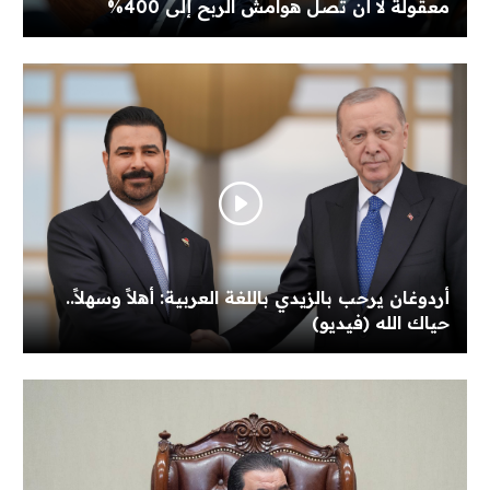
معقولة لا أن تصل هوامش الربح إلى 400%
أردوغان يرحب بالزيدي باللغة العربية: أهلاً وسهلاً..
حياك الله (فيديو)