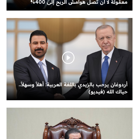
معقولة لا أن تصل هوامش الربح إلى 400%
أردوغان يرحب بالزيدي باللغة العربية: أهلاً وسهلاً..
حياك الله (فيديو)