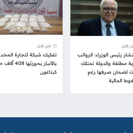
ل قلیل
قبل قلیل
ار رئيس الوزراء: الرواتب
تفكيك شبكة لتجارة المخدر
ية مطلقة والدولة تمتلك
بالأنبار بحوزتها 408 آ
ت لضمان صرفها رغم
كبتاغون
وط المالية