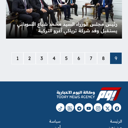
رئيس مجلس الوزراء السيد محمد شياع السوداني
يستقبل وفد شركة ترياكي آغرو التركية
1
2
3
4
5
6
7
8
9
الرئيسة
سياسة
من نحن
أمن