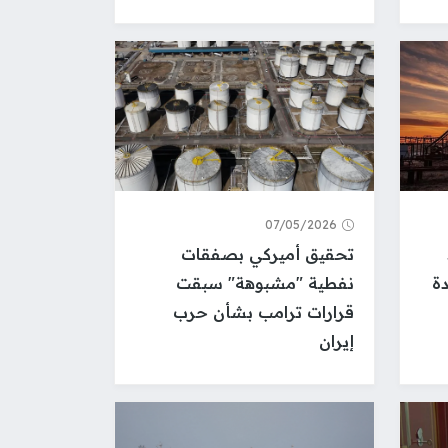
07/05/2026
تحقيق أميركي بصفقات
دة
نفطية "مشبوهة" سبقت
قرارات ترامب بشأن حرب
إيران