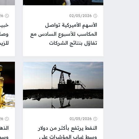
26
02/05/2026
الأسهم الأميركية تواصل
خبير
المكاسب للأسبوع السادس مع
وصلت
تفاؤل بنتائج الشركات
للزي
26
01/05/2026
النفط يرتفع بأكثر من دولار
الذه
وسط غياب المؤشرات على
وسط