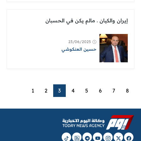
إيران والكيان . مالم يكن في الحسبان
23/06/2025
حسين العنكوشي
1
2
3
4
5
6
7
8